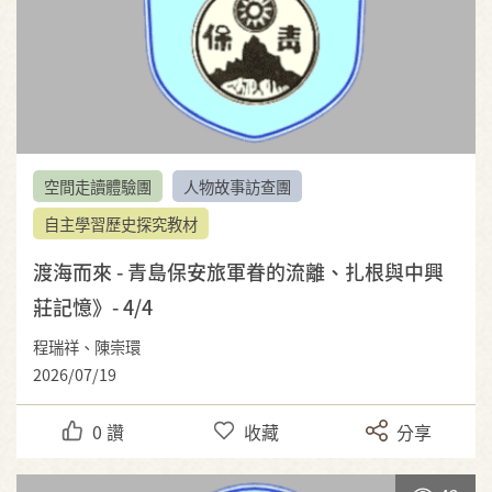
空間走讀體驗團
人物故事訪查團
自主學習歷史探究教材
渡海而來 - 青島保安旅軍眷的流離、扎根與中興
莊記憶》- 4/4
程瑞祥、陳崇環
2026/07/19
0
讚
收藏
分享