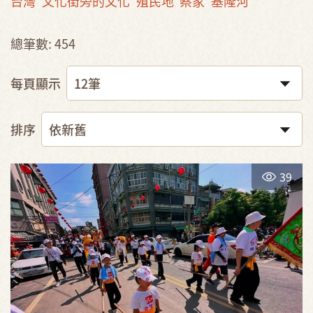
台灣
文化街旁的文化
殖民地
蔡家
基隆河
總筆數: 454
每頁顯示
排序
39