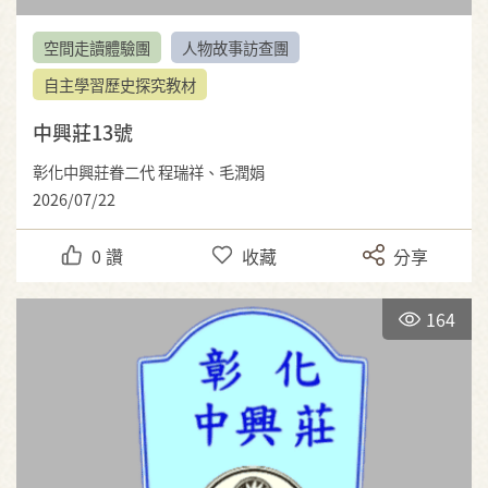
空間走讀體驗團
人物故事訪查團
自主學習歷史探究教材
中興莊13號
彰化中興莊眷二代 程瑞祥、毛潤娟
2026/07/22
0
讚
收藏
分享
164