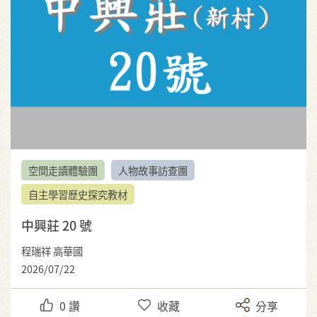
空間走讀體驗團
人物故事訪查團
自主學習歷史探究教材
中興莊 20 號
程瑞祥 高華國
2026/07/22
0
讚
收藏
分享