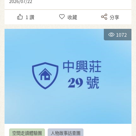
2026/07/22
1
讚
收藏
分享
1072
空間走讀體驗團
人物故事訪查團