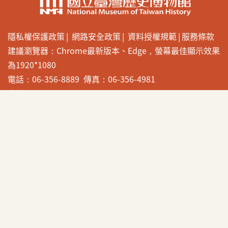
隱私權保護政策
網路安全政策
資料授權規範
服務條款
建議瀏覽器：Chrome最新版本、Edge，螢幕最佳顯示效果
為1920*1080
電話：06-356-8889 傳真：06-356-4981
信箱：exhservice@nmth.gov.tw
地址：709025臺南市安南區長和路一段250號
網站設計製作 國立臺灣歷史博物館 © 2022 National
Museum of Taiwan History. All Rights reserved.
展覽圖文內容 著作財產權由各策展人權責自負