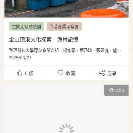
空間走讀體驗團
今昔產業考察團
金山磺港文化探索－漁村記憶
致理科技大學應英系第六組：楊家豪、葉乃瑄、張瑋庭、盧亭妤、梁宇岑
2025/03/27
0
讚
收藏
分享
403