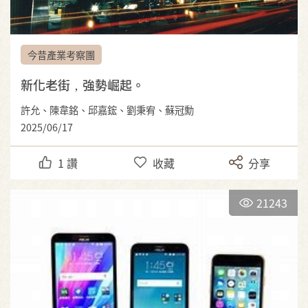
今昔產業考察團
新化老街，強勢崛起。
許允、陳韋銘、邱嘉鋐、劉秉宥、蘇冠勳
2025/06/17
1
讚
收藏
分享
21243