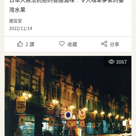
灣水果
謝宜安
2022/11/14
2
讚
收藏
分享
3067