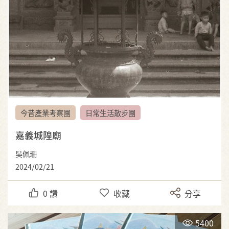
今昔產業考察團
日常生活散步團
嘉義城隍廟
吳佩珊
2024/02/21
0
讚
收藏
分享
5400