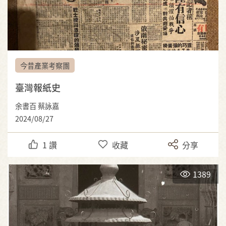
今昔產業考察團
臺灣報紙史
余書百 蔡詠嘉
2024/08/27
1
讚
收藏
分享
1389