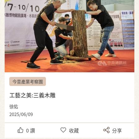
今昔產業考察團
工藝之美:三義木雕
徐佑
2025/06/09
0
讚
收藏
分享