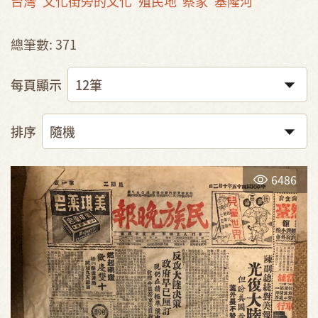
台灣
文化街旁的文化
殖民地
蔡家
基隆河
總筆數: 371
每頁顯示
排序
6486