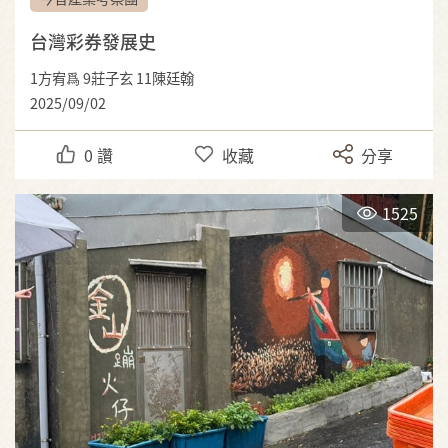
台灣彩券發展史
1方宥爲 9莊子玄 11陳廷翰
2025/09/02
0
讚
收藏
分享
1525