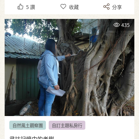
5
讚
收藏
分享
435
自然風土觀察團
自訂主題私房行
尋訪記憶中的老樹