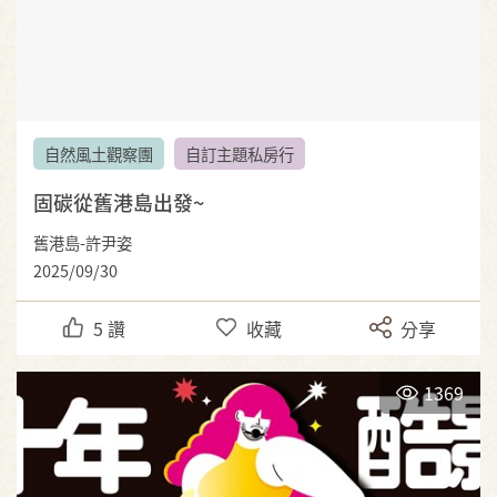
自然風土觀察團
自訂主題私房行
固碳從舊港島出發~
舊港島-許尹姿
2025/09/30
5
讚
收藏
分享
1369