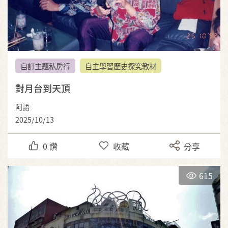
自訂主題私房行
自主學習歷史探究教材
對月台到天頂
阿語
2025/10/13
0
讚
收藏
分享
615