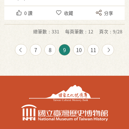
0
讚
收藏
分享
總筆數：331
每頁筆數：12
頁次：9/28
7
8
9
10
11