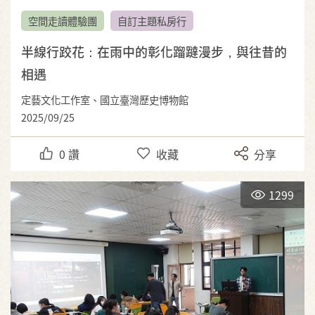
空間走讀體驗團
自訂主題私房行
半線行跤花：在雨中的彰化蹓躂漫步，與往昔的
相遇
定藝文化工作室、國立臺灣歷史博物館
2025/09/25
0
讚
收藏
分享
1299