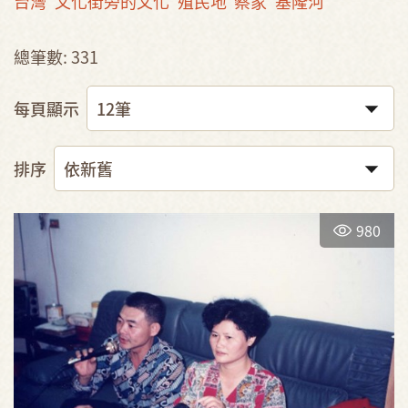
台灣
文化街旁的文化
殖民地
蔡家
基隆河
總筆數: 331
每頁顯示
排序
980