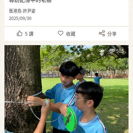
舊港島-許尹姿
2025/09/30
5
讚
收藏
分享
505