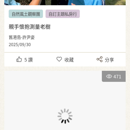
自然風土觀察團
自訂主題私房行
親手懷抱測量老樹
舊港島-許尹姿
2025/09/30
5
讚
收藏
分享
471