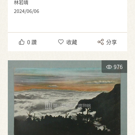
林若晴
2024/06/06
0
讚
收藏
分享
976