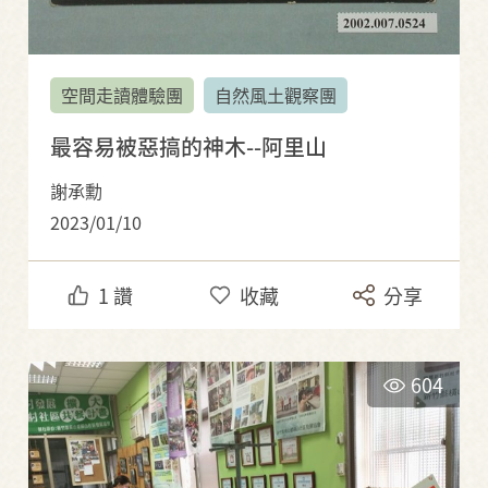
空間走讀體驗團
自然風土觀察團
最容易被惡搞的神木--阿里山
謝承勳
2023/01/10
1
讚
收藏
分享
604