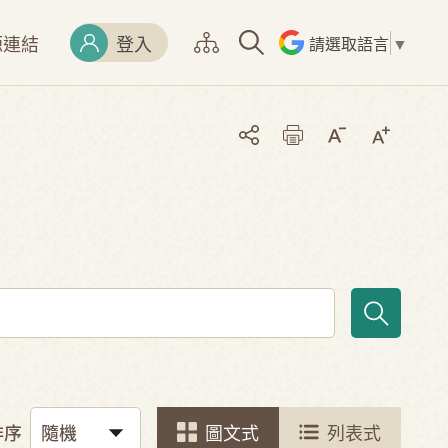
源連結
登入
請選取語言
▼
排序
圖文式
列表式