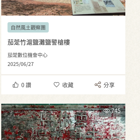
自然風土觀察團
茄萣竹滬鹽灘鹽警槍樓
茄萣數位機會中心
2025/06/27
0
讚
收藏
分享
745