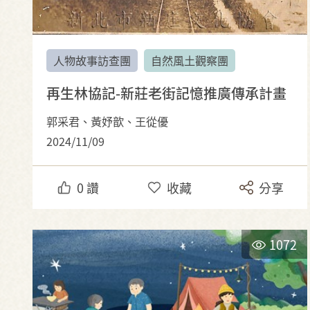
人物故事訪查團
自然風土觀察團
再生林協記-新莊老街記憶推廣傳承計畫
郭采君、黃妤歆、王從優
2024/11/09
0
讚
收藏
分享
1072