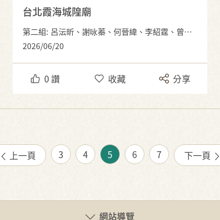
台北霞海城隍廟
第二組: 呂沄昕、謝咏蓁、何晉緯、李紹霆、曾程宇
2026/06/20
0
讚
收藏
分享
3
4
5
6
7
上一頁
下一頁
網站導覽