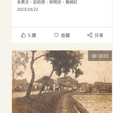
余貴文、莊柏恩、和明吉、黃綺虹
2023/10/22
5
讚
收藏
分享
3033