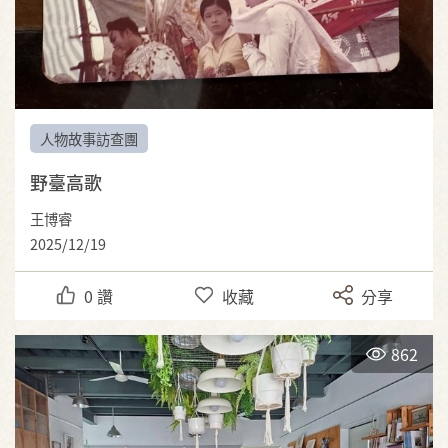
人物故事訪查團
野臺高歌
王博睿
2025/12/19
0
讚
收藏
分享
862