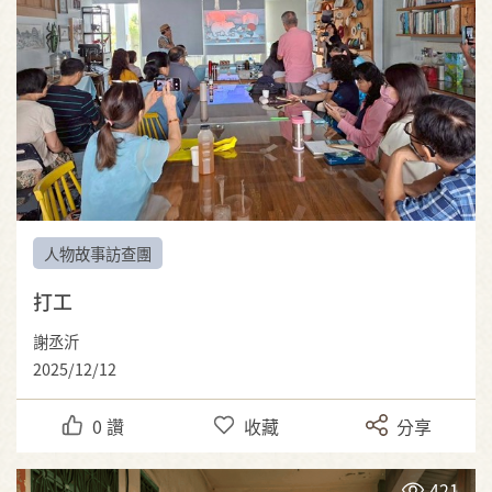
人物故事訪查團
打工
謝丞沂
2025/12/12
0
讚
收藏
分享
421