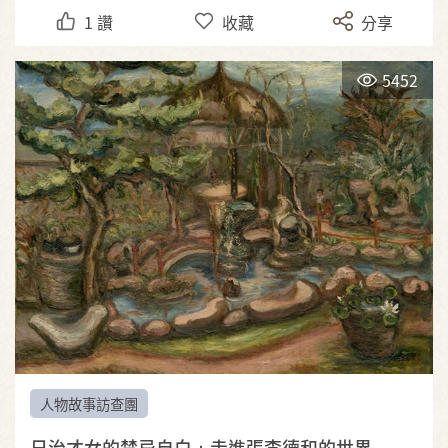
1
讚
收藏
分享
5452
人物故事訪查團
日治才女的禁忌自白：走進張李德和的世界