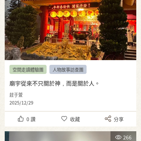
空間走讀體驗團
人物故事訪查團
廟宇從來不只關於神，而是關於人。
莊于萱
2025/12/29
0
讚
收藏
分享
266