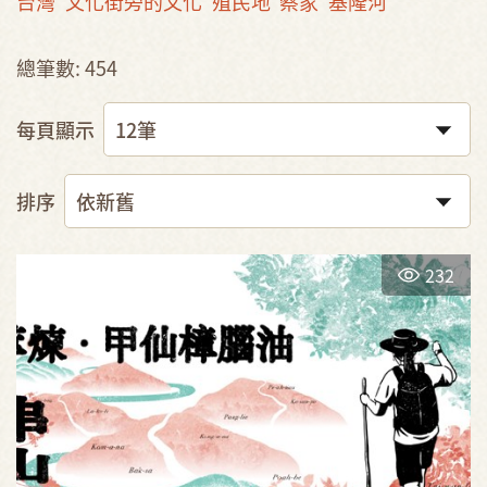
台灣
文化街旁的文化
殖民地
蔡家
基隆河
總筆數: 454
每頁顯示
排序
232