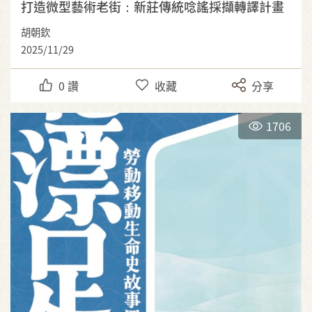
打造微型藝術老街：新莊傳統唸謠採擷轉譯計畫
胡朝欽
2025/11/29
0
讚
收藏
分享
1706