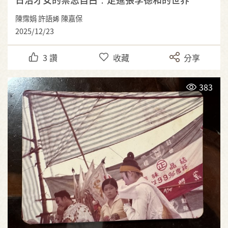
陳霈娟 許語㛓 陳嘉保
2025/12/23
3
讚
收藏
分享
383