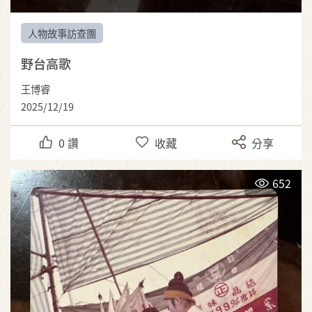
人物故事訪查團
野台高歌
王博睿
2025/12/19
0
讚
收藏
分享
652