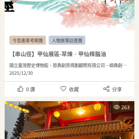
今昔產業考察團
人物故事訪查團
【串山徑】甲仙展區-萃煉・甲仙樟腦油
國立臺灣歷史博物館、原典創思規劃顧問有限公司、嶼典創社顧問有限公司
2025/12/30
0
讚
收藏
分享
263