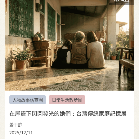
人物故事訪查團
日常生活散步團
在屋簷下閃閃發光的她們：台灣傳統家庭記憶展
蕭于庭
2025/12/11