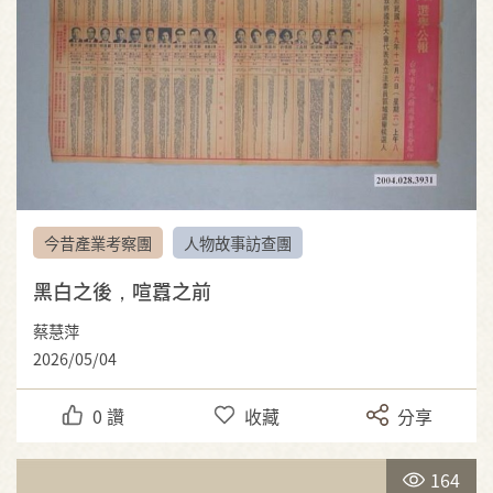
今昔產業考察團
人物故事訪查團
黑白之後，喧囂之前
蔡慧萍
2026/05/04
0
讚
收藏
分享
164