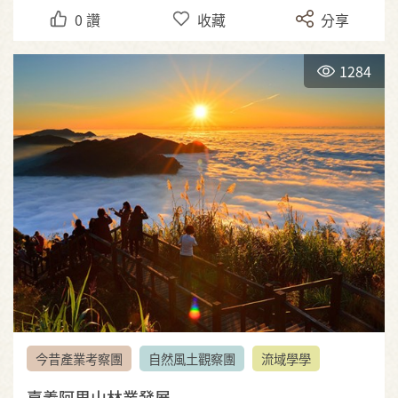
0
讚
收藏
分享
1284
今昔產業考察團
自然風土觀察團
流域學學
嘉義阿里山林業發展