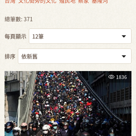
台灣
文化街旁的文化
殖民地
蔡家
基隆河
總筆數: 371
每頁顯示
排序
1836