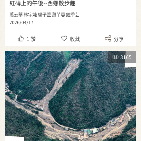
紅磚上的午後--西螺散步趣
蕭云華 林宇婕 楊子萱 蕭芊蓉 鐘季芸
2026/04/17
1
讚
收藏
分享
3165