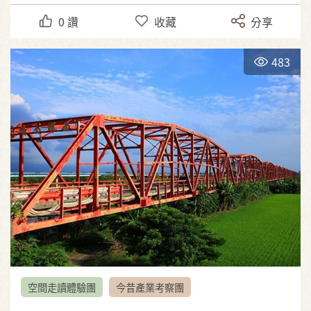
0
讚
收藏
分享
483
空間走讀體驗團
今昔產業考察團