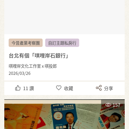
今昔產業考察團
自訂主題私房行
台北有個「唭哩岸石銀行」
唭哩岸文化工作室 x 唭投郎
2026/03/26
11
讚
收藏
分享
157