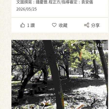
文圖撰寫：鍾慶豐.程正方/指導審定：袁安儀
2026/05/25
1
讚
收藏
分享
1411