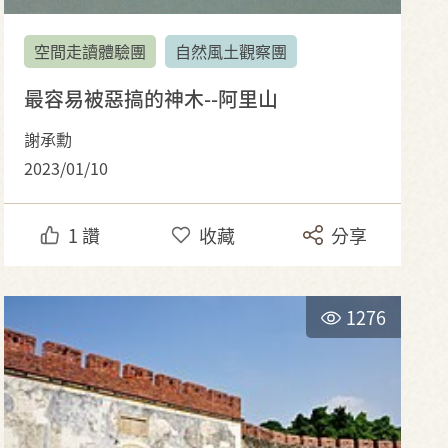
空間走讀體驗團
自然風土觀察團
最容易被惡搞的神木--阿里山
謝承勳
2023/01/10
1
讚
收藏
分享
1276