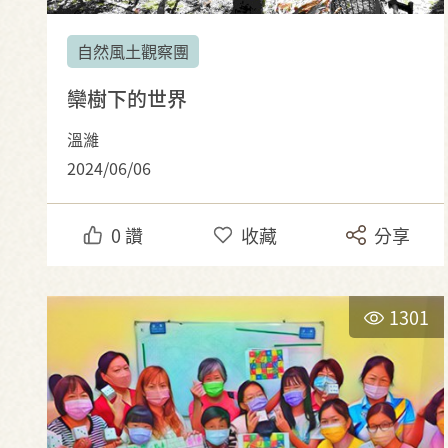
自然風土觀察團
欒樹下的世界
溫濰
2024/06/06
0
讚
收藏
分享
1301