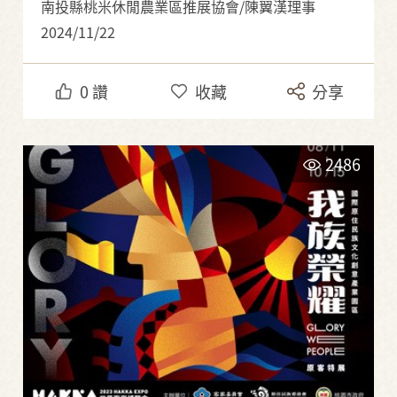
南投縣桃米休閒農業區推展協會/陳翼漢理事
2024/11/22
0
讚
收藏
分享
2486