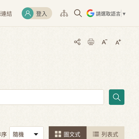
源連結
登入
請選取語言
▼
排序
圖文式
列表式