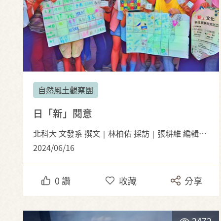
自然風土觀察團
日「新」閱意
北科大 文發系 撰文｜林柏佑 採訪｜張耕維 編輯｜尹樂炫、劉丞勳
2024/06/16
0
讚
收藏
分享
2472