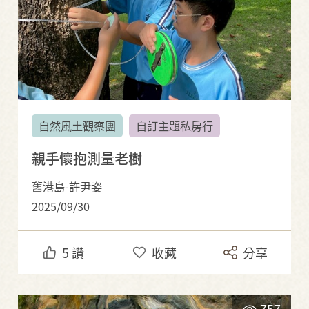
自然風土觀察團
自訂主題私房行
親手懷抱測量老樹
舊港島-許尹姿
2025/09/30
5
讚
收藏
分享
757