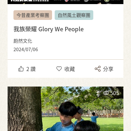
今昔產業考察團
自然風土觀察團
我族榮耀 Glory We People
蔚然文化
2024/07/06
2
讚
收藏
分享
505