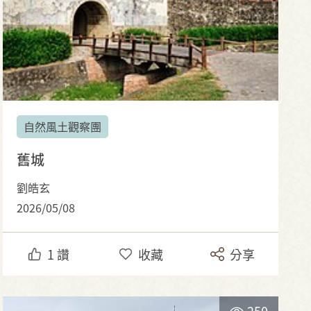
自然風土觀察團
舊城
劉皓玄
2026/05/08
1
讚
收藏
分享
250