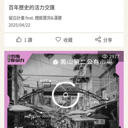
百年歷史的活力交匯
留白計畫 feat. 跩姬寶貝&漢娜
2025/04/22
1
讚
收藏
分享
2977