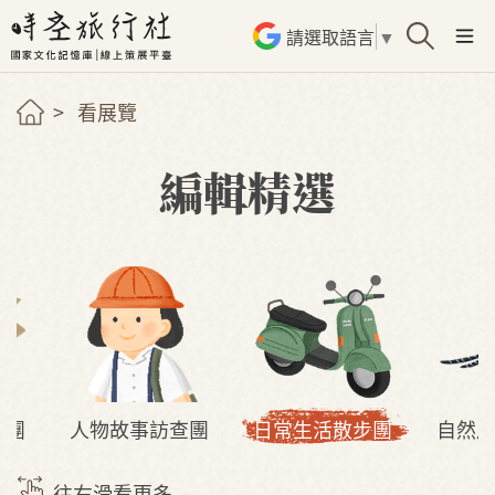
請選取語言
▼
看展覽
編輯精選
察團
人物故事訪查團
日常生活散步團
自然
往右滑看更多