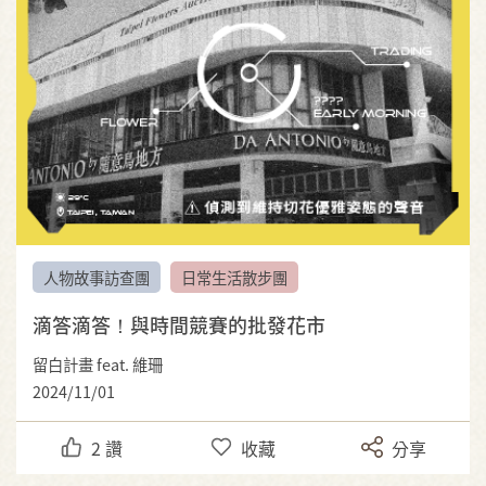
人物故事訪查團
日常生活散步團
滴答滴答！與時間競賽的批發花市
留白計畫 feat. 維珊
2024/11/01
2
讚
收藏
分享