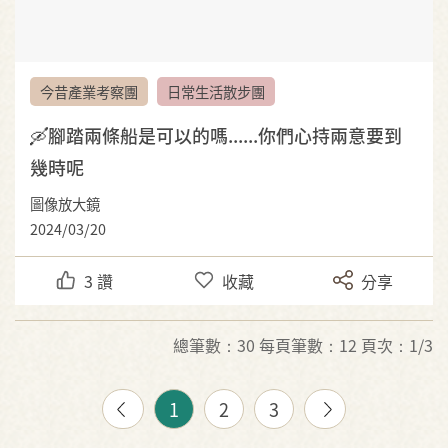
今昔產業考察團
日常生活散步團
🛶腳踏兩條船是可以的嗎......你們心持兩意要到
幾時呢
圖像放大鏡
2024/03/20
3
讚
收藏
分享
總筆數：30 每頁筆數：12 頁次：1/3
1
2
3