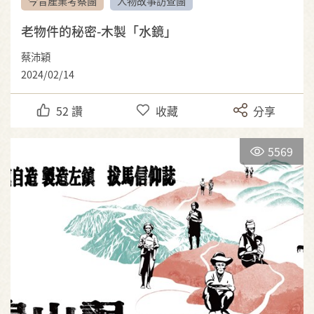
今昔產業考察團
人物故事訪查團
老物件的秘密-木製「水鏡」
蔡沛穎
2024/02/14
52
讚
收藏
分享
5569