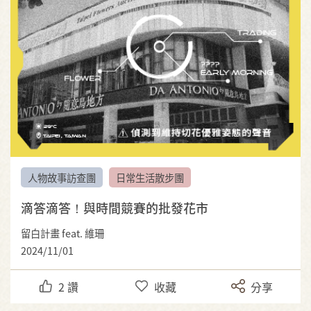
人物故事訪查團
日常生活散步團
滴答滴答！與時間競賽的批發花市
留白計畫 feat. 維珊
2024/11/01
2
讚
收藏
分享