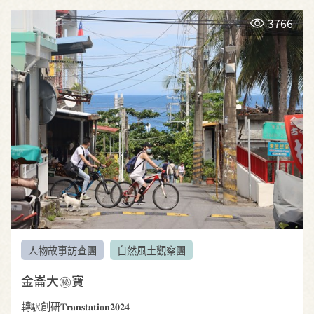
3766
人物故事訪查團
自然風土觀察團
金崙大㊙️寶
轉駅創研𝐓𝐫𝐚𝐧𝐬𝐭𝐚𝐭𝐢𝐨𝐧𝟐𝟎𝟐𝟒