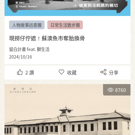
人物故事訪查團
日常生活散步團
現撈仔佇遮！蘇澳魚市奪胎換骨
留白計畫 feat. 獅生活
2024/10/16
2
讚
收藏
分享
8760