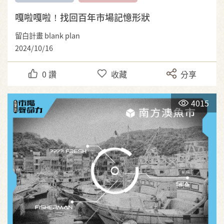
嘎啦嘎啦！找回百年市場記憶形狀
留白計畫 blank plan
2024/10/16
0
讚
收藏
分享
4015