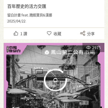
百年歷史的活力交匯
留白計畫 feat. 跩姬寶貝&漢娜
2025/04/22
1
讚
收藏
分享
2975