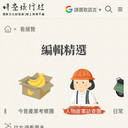
請選取語言
▼
看展覽
編輯精選
驗團
今昔產業考察團
人物故事訪查團
日常
往右滑看更多