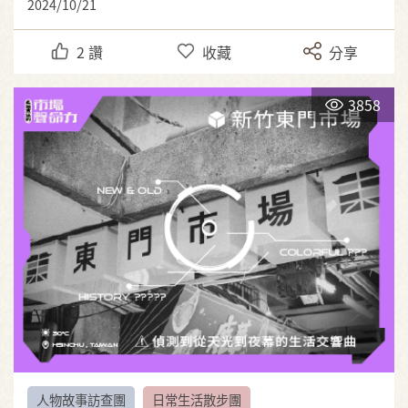
2024/10/21
2
讚
收藏
分享
3858
人物故事訪查團
日常生活散步團