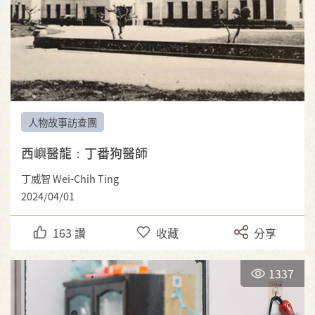
人物故事訪查團
西嶼醫龍：丁番狗醫師
丁威智 Wei-Chih Ting
2024/04/01
163
讚
收藏
分享
1337