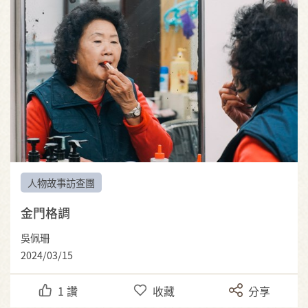
人物故事訪查團
金門格調
吳佩珊
2024/03/15
1
讚
收藏
分享