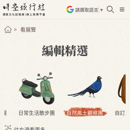
請選取語言
▼
看展覽
編輯精選
查團
日常生活散步團
自然風土觀察團
自訂
往右滑看更多