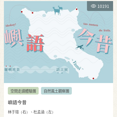
10191
空間走讀體驗團
自然風土觀察團
嶼語今昔
林于瑄（右）、杜孟涵（左）