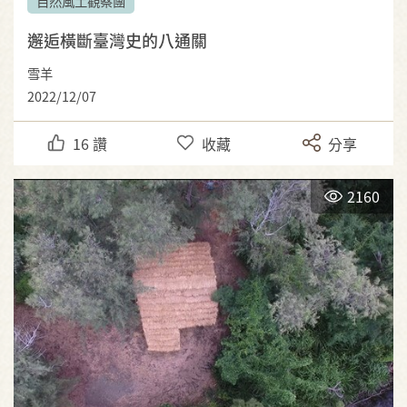
自然風土觀察團
邂逅橫斷臺灣史的八通關
雪羊
2022/12/07
16
讚
收藏
分享
2160