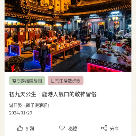
空間走讀體驗團
日常生活散步團
初九天公生：鹿港人氣口的敬神習俗
游佳晏（離子燙浪貓）
2024/01/29
6
讚
收藏
分享