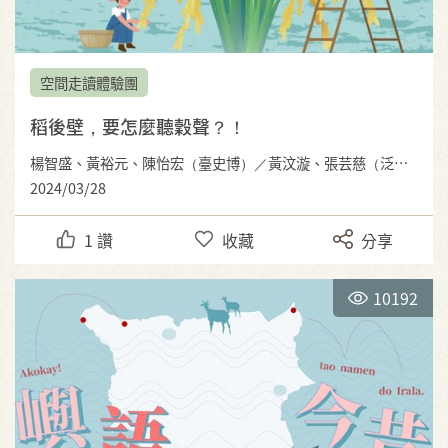
空間走讀體驗團
稻後壁，要怎麼聽穀聲？！
楊智盛、黃裕元、陳怡宏（臺史博）／黃汶漩、張芸慈（泛科知識）
2024/03/28
1
讚
收藏
分享
10192