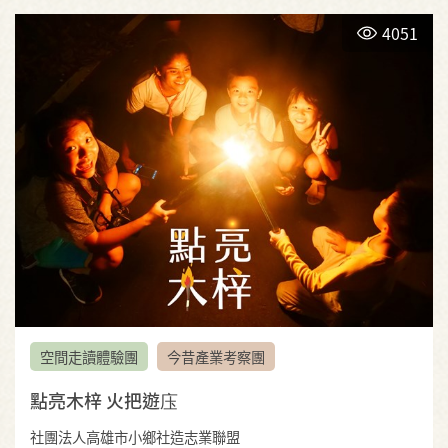
4051
空間走讀體驗團
今昔產業考察團
點亮木梓 火把遊庒
社團法人高雄市小鄉社造志業聯盟