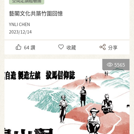
空間走讀體驗團
藝閣文化共築竹圍回憶
YNLI CHEN
2023/12/14
64
讚
收藏
分享
5565