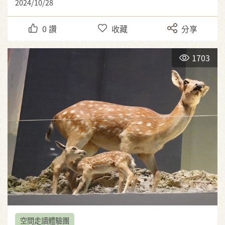
2024/10/28
0
讚
收藏
分享
1703
空間走讀體驗團