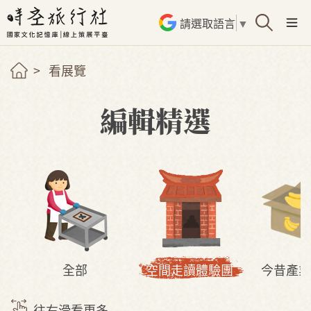
請選取語言
▼
看展覽
編輯精選
全部
空間走讀體驗團
今昔產業
往右滑看更多