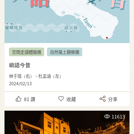
空間走讀體驗團
自然風土觀察團
嶼語今昔
林于瑄（右）、杜孟涵（左）
2024/02/13
81
讚
收藏
分享
11613