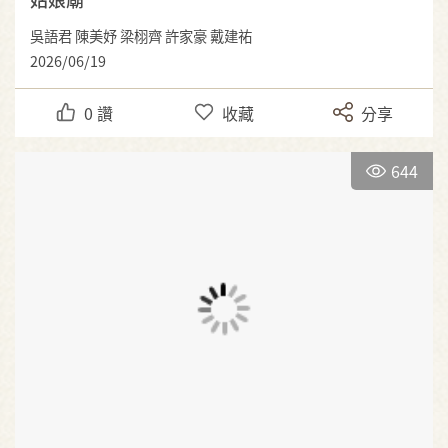
吳語君 陳美妤 梁栩齊 許家豪 戴建祐
2026/06/19
0
讚
收藏
分享
644