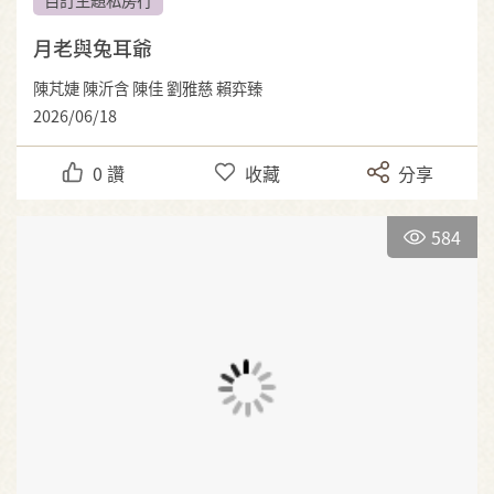
月老與兔耳爺
陳芃婕 陳沂含 陳佳 劉雅慈 賴弈臻
2026/06/18
0
讚
收藏
分享
584