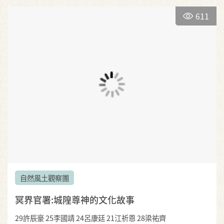
611
自然風土觀察團
冥界官署:城隍尊神的文化故事
29許辰豪 25李國靖 24呂康廷 21江祈恩 28梁祐齊