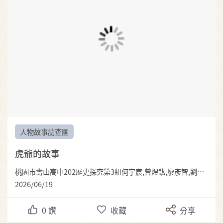
人物故事訪查團
虎爺的故事
桃園市壽山高中202歷史探究第3組何宇宸,曾煜鈜,廖彥智,劉軒瑞
2026/06/19
0
讚
收藏
分享