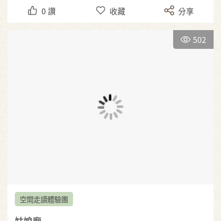
0
讚
收藏
分享
502
空間走讀體驗團
姑娘廟