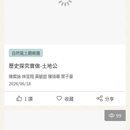
自然風土觀察團
歷史探究實做-土地公
陳粲詠 林昱翔 黃毓庭 陳琦蓁 葉子豪
2026/06/18
1
讚
收藏
分享
99