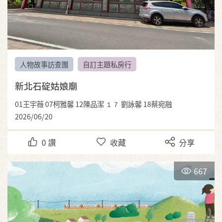
人物故事訪查團
自訂主題私房行
新北石碇姑娘廟
01王宇薇 07柯雅馨 12陳品潔 １７ 劉詠馨 18蔡宛融
2026/06/20
0
讚
收藏
分享
667