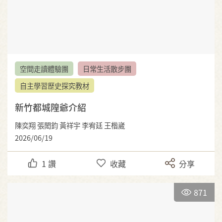
空間走讀體驗團
日常生活散步團
自主學習歷史探究教材
新竹都城隍爺介紹
陳奕翔 張閎鈞 黃祥宇 李宥廷 王楷崴
2026/06/19
1
讚
收藏
分享
871