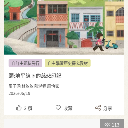
自訂主題私房行
自主學習歷史探究教材
願:地平線下的慈悲印記
周子涵 林依依 陳湘翎 廖怡家
2026/06/19
2
讚
收藏
分享
113