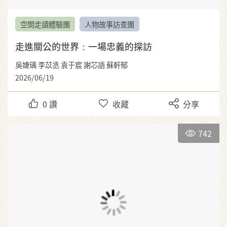
空間走讀體驗團
人物故事訪查團
走進關公的世界：一場忠義的探訪
吳婕瑀 李苡丞 袁于宸 謝芯語 蘇軒郁
2026/06/19
0
讚
收藏
分享
742