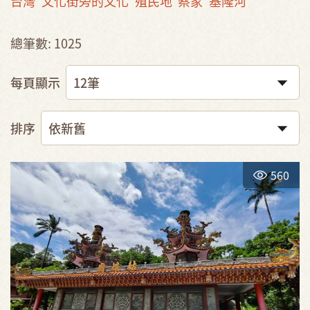
台灣
文化街旁的文化
殖民地
蔡家
基隆河
總筆數: 1025
每頁顯示
排序
560