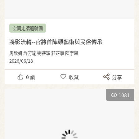
空間走讀體驗團
將影流轉--官將首陣頭藝術與民俗傳承
周欣妍 許芳瑜 劉睿穎 莊芷寧 陳宇恩
2026/06/18
0
讚
收藏
分享
1081