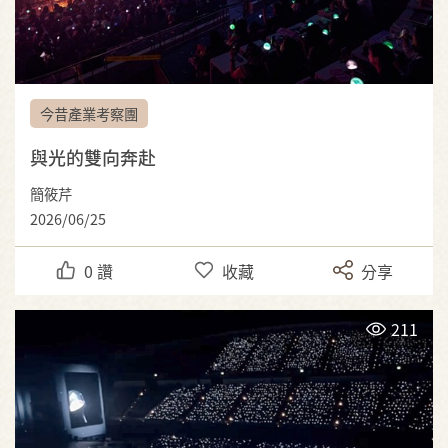
今昔產業考察團
與光的雙向奔赴
簡筱芹
2026/06/25
0
讚
收藏
分享
211