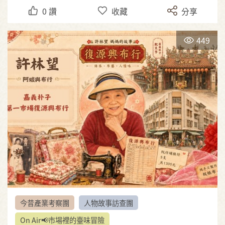
0
讚
收藏
分享
449
今昔產業考察團
人物故事訪查團
On Air📢市場裡的臺味冒險