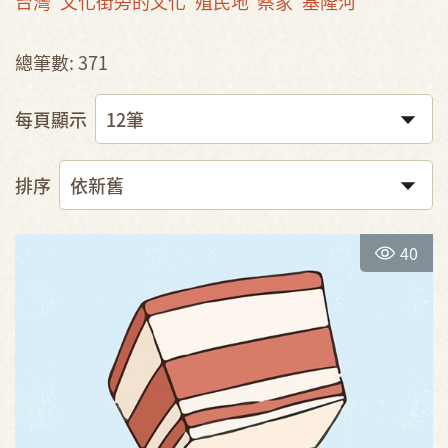
台灣
文化街旁的文化
殖民地
蔡家
基隆河
總筆數: 371
每頁顯示
排序
40