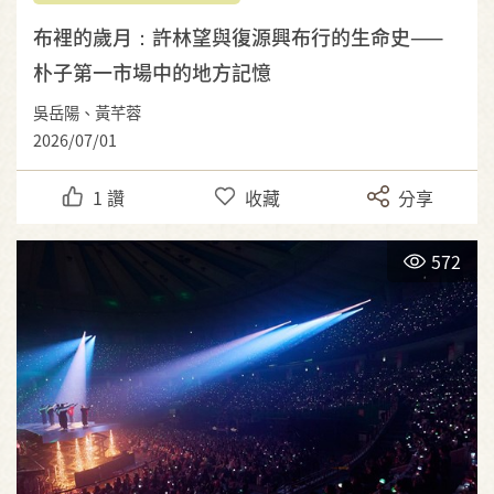
布裡的歲月：許林望與復源興布行的生命史——
朴子第一市場中的地方記憶
吳岳陽、黃芊蓉
2026/07/01
1
讚
收藏
分享
572