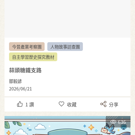
今昔產業考察團
人物故事訪查團
自主學習歷史探究教材
蒜頭糖鐵支路
鄒毅諺
2026/06/21
1
讚
收藏
分享
636