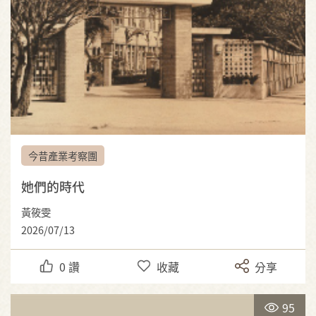
今昔產業考察團
她們的時代
黃筱雯
2026/07/13
0
讚
收藏
分享
95