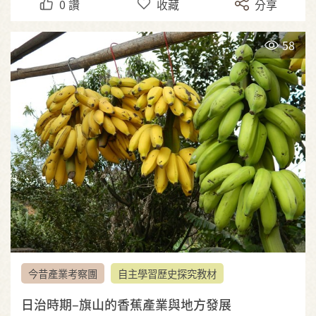
0
讚
收藏
分享
58
今昔產業考察團
自主學習歷史探究教材
日治時期–旗山的香蕉產業與地方發展