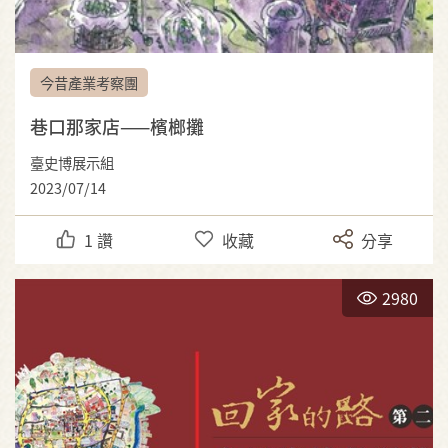
今昔產業考察團
巷口那家店——檳榔攤
臺史博展示組
2023/07/14
1
讚
收藏
分享
2980