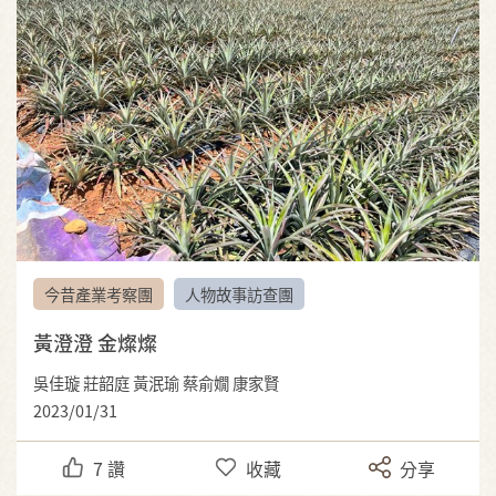
今昔產業考察團
人物故事訪查團
黃澄澄 金燦燦
吳佳璇 莊韶庭 黃泯瑜 蔡俞嫺 康家賢
2023/01/31
7
讚
收藏
分享