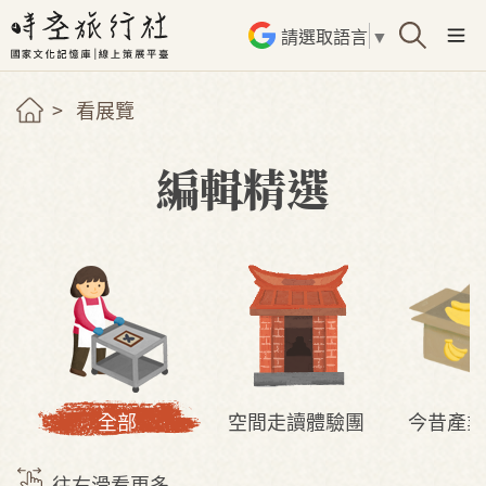
請選取語言
▼
看展覽
編輯精選
全部
空間走讀體驗團
今昔產業
往右滑看更多