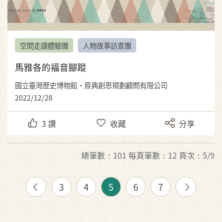
空間走讀體驗團
人物故事訪查團
馬雅各的福音腳蹤
國立臺灣歷史博物館、原典創思規劃顧問有限公司
2022/12/28
3
讚
收藏
分享
總筆數：101 每頁筆數：12 頁次：5/9
3
4
5
6
7