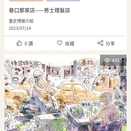
巷口那家店——男士理髮店
臺史博展示組
2023/07/14
0
讚
收藏
分享
4355