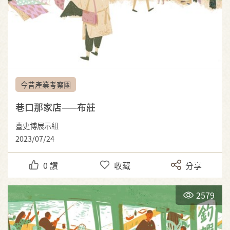
今昔產業考察團
巷口那家店——布莊
臺史博展示組
2023/07/24
0
讚
收藏
分享
2579