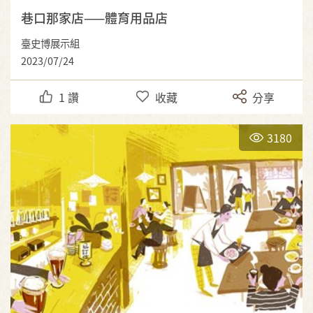
巷口那家店——體育用品店
臺史博展示組
2023/07/24
1
讚
收藏
分享
3180