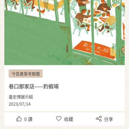
今昔產業考察團
巷口那家店——釣蝦場
臺史博展示組
2023/07/14
0
讚
收藏
分享