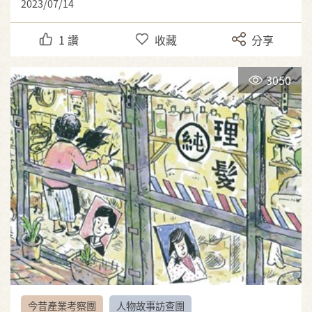
2023/07/14
1
讚
收藏
分享
3050
今昔產業考察團
人物故事訪查團