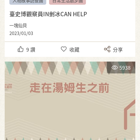
人物故事訪查團
日常生活散步團
臺史博觀察員IN剉冰CAN HELP
一塊仙貝
2023/01/03
9
讚
收藏
分享
5938